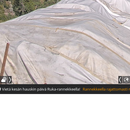
Vietä kesän hauskin päivä Ruka-rannekkeella!
Rannekkeella rajattomasti mm