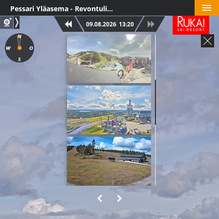
Pessari Yläasema - Revontulikamera
09.08.2026
13:20
Eturinne
Rukan Huippu
Mastorinteet
Talvijärvi