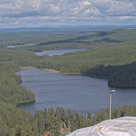
Vuosselin rinteet
Saarua Taukotup
Ruka Park